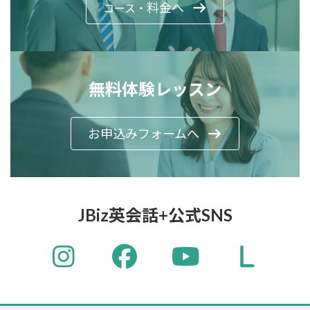
料金へ
コース・
無料体験レッスン
お申込みフォームへ
JBiz英会話+公式SNS
ア
ア
ア
イ
イ
イ
コ
コ
コ
ン
ン
ン
リ
リ
リ
ン
ン
ン
ク
ク
ク